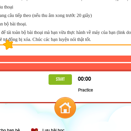
u thoại
ang câu tiếp theo (
nếu thu âm xong trước 20 giây)
àn bộ bài thoại.
 để tải toàn bộ bài thoại mà bạn vừa thực hành về máy của bạn (link 
ẽ tự động bị xóa. Chúc các bạn luyện nói thật tốt.
00:00
START
Practice
:
You:
:
ice.
You:
cho bạn bè
Lưu bài học