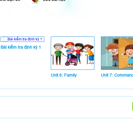
oo. What's your name?
:
You:
Sam?
:
And you?
You:
Sam.
:
Bài kiểm tra định kỳ 1
You:
Unit 6: Family
Unit 7: Comman