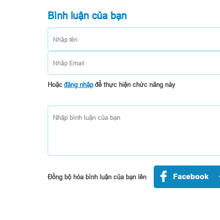
em thích trương trình này tạm biệt
Bình luận của bạn
nguyen thi vi na
9/13/2018 8:28:44 AM
hoc lam sao the
tran thi hong men
Hoặc
đăng nhập
để thực hiện chức năng này
6/6/2018 10:18:21 PM
hoc that vui
Đồng bộ hóa bình luận của bạn lên