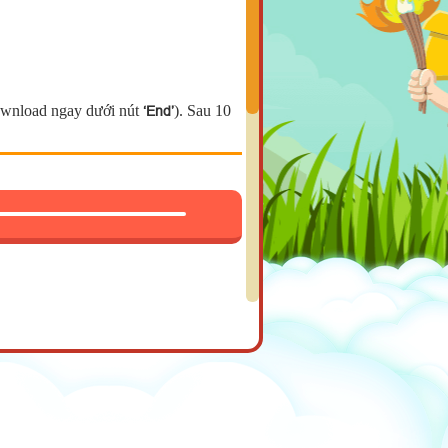
download ngay dưới nút
). Sau 10
‘End’