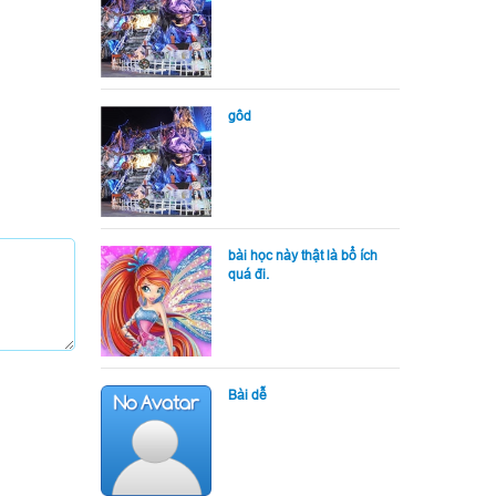
gôd
bài học này thật là bổ ích
quá đi.
Bài dễ