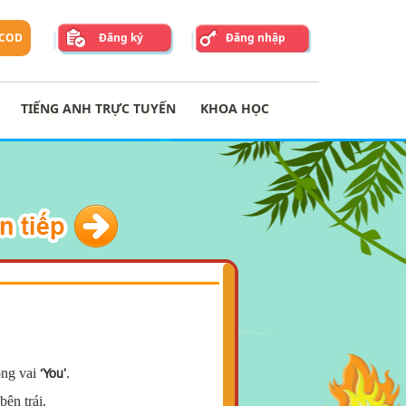
 COD
Đăng ký
Đăng nhập
TIẾNG ANH TRỰC TUYẾN
KHOA HỌC
óng vai
.
‘You’
bên trái.