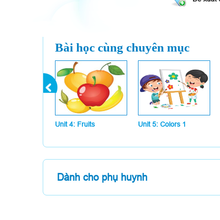
:
Nice to meet you, t
You:
My name's Sam.
:
How old are you, 
Bài học cùng chuyên mục
You:
I'm five years old. 
:
I'm six. Goodbye, 
You:
Goodbye, Alice.
Unit 4: Fruits
Unit 5: Colors 1
Dành cho phụ huynh