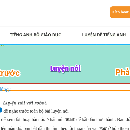
Kích hoạt
TIẾNG ANH BỘ GIÁO DỤC
LUYỆN ĐỀ TIẾNG ANH
đúng.:
Luyện nói với robot.
:
để nghe trước toàn bộ bài luyện nói.
để xem lời thoại bài nói. Nhấn nút
để bắt đầu thực hành. B
ạn đ
‘Start’
 lên màu đỏ, bạn bắt đầu thu âm theo lời thoại của vai
ở hộp thoại 
‘You’