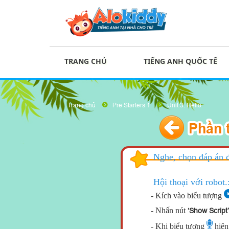
TRANG CHỦ
TIẾNG ANH QUỐC TẾ
Trang chủ
Pre Starters 1
Unit 3: Hello
Nghe, chọn đáp án 
Hội thoại với robot.
- Kích vào biểu tượng
- Nhấn nút
‘Show Script’
- Khi biểu tượng
hiện