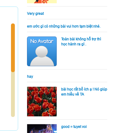
Very great
em ước gì có những bài vui hơn tạm biệt nhé.
Toàn bài không hỗ trợ thì
học hành ra gì .
hay
bài học rất bổ ích ạ ! Nó giúp
em hiểu về TA
good = tuyet voi