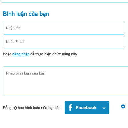
👍
Bình luận của bạn
Nguyen NgocDan An
5/23/2018 3:09:19 PM
hay quá mình chưa thấy ứng dụng nào mà hay như vậy vừa học v
các bé học tiếng anh phát triển trí não
Hiển thị 
Hoặc
đăng nhập
để thực hiện chức năng này
Đồng bộ hóa bình luận của bạn lên