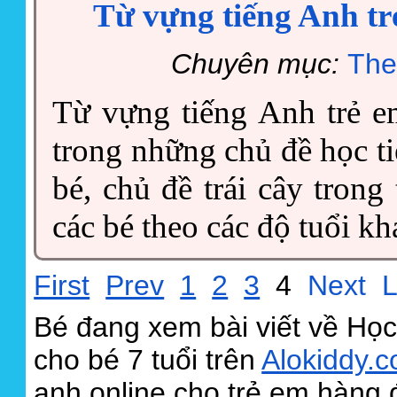
Từ vựng tiếng Anh trẻ
Chuyên mục:
The
Từ vựng tiếng Anh trẻ e
trong những chủ đề học ti
bé, chủ đề trái cây trong
các bé theo các độ tuổi kh
First
Prev
1
2
3
4
Next
L
Bé đang xem bài viết về Học
cho bé 7 tuổi trên
Alokiddy.
anh online cho trẻ em hàng đ