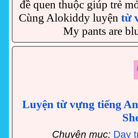
đề quen thuộc giúp trẻ m
Cùng Alokiddy luyện
từ 
My pants are blu
Luyện từ vựng tiếng Anh 
She
Chuyên mục:
Dạy t