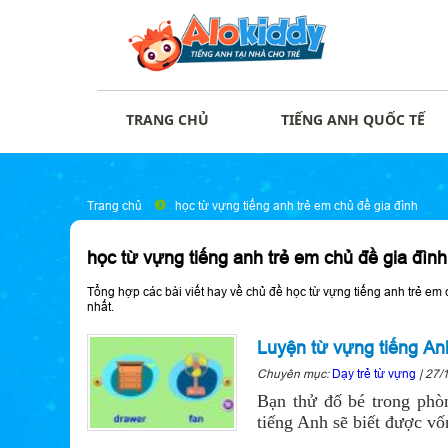
TRANG CHỦ
TIẾNG ANH QUỐC TẾ
Trang chủ
học từ vựng tiếng anh trẻ em chủ đề gia đình
học từ vựng tiếng anh trẻ em chủ đề gia đình
Tổng hợp các bài viết hay về chủ đề học từ vựng tiếng anh trẻ em 
nhất.
Luyện từ vựng tiếng Anh
Chuyên mục:
Dạy trẻ từ vựng
|
27/
Bạn thử đố bé trong phò
tiếng Anh sẽ biết được vố