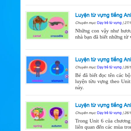
Luyện từ vựng tiếng Anh 
Chuyên mục:
Dạy trẻ từ vựng
|
27/
Những con vậy như hươu c
nhà bạn đã biết những từ
Luyện từ vựng tiếng Anh
Chuyên mục:
Dạy trẻ từ vựng
|
26/
Bé đã biết đọc tên các bộ
luyện từu vựng theo Unit
này.
Luyện từ vựng tiếng Anh 
Chuyên mục:
Dạy trẻ từ vựng
|
26/
Trong Unit 6 của chương 
liên quan đến các mùa tro