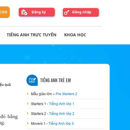
 COD
Đăng ký
Đăng nhập
TIẾNG ANH TRỰC TUYẾN
KHOA HỌC
TIẾNG ANH TRẺ EM
ệu quả
Mẫu giáo lớn
–
Pre Starters 2
Starters 1
-
Tiếng Anh lớp 1
Starters 2
-
Tiếng Anh lớp 2
 đó bằng
ng.
Movers 1
-
Tiếng Anh lớp 3