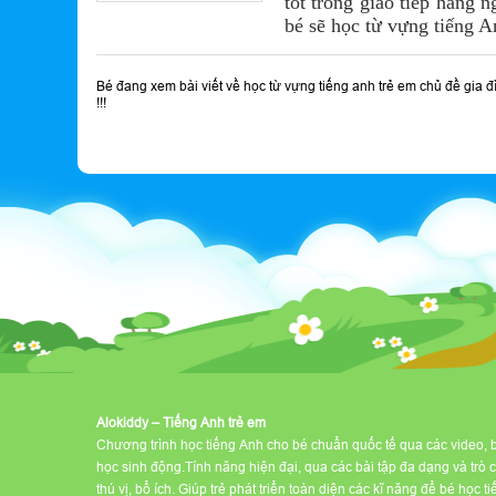
tốt trong giao tiếp hàng 
bé sẽ học từ vựng tiếng A
Bé đang xem bài viết về học từ vựng tiếng anh trẻ em chủ đề gia đ
!!!
Alokiddy – Tiếng Anh trẻ em
Chương trình học tiếng Anh cho bé chuẩn quốc tế qua các video, 
học sinh động.Tính năng hiện đại, qua các bài tập đa dạng và trò 
thú vị, bổ ích. Giúp trẻ phát triển toàn diện các kĩ năng để bé học t