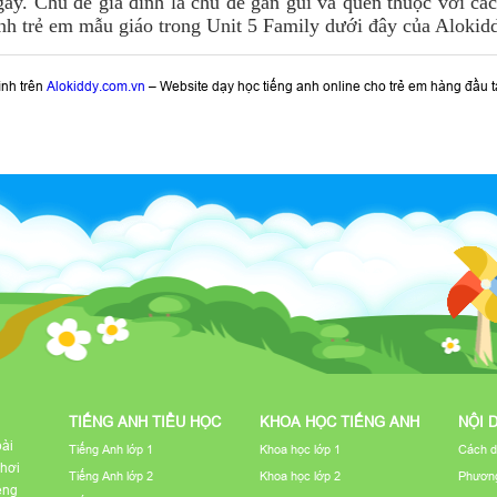
ngày. Chủ đề gia đình là chủ đề gần gũi và quen thuộc với cá
nh trẻ em mẫu giáo trong Unit 5 Family dưới đây của Alokid
ình trên
Alokiddy.com.vn
– Website dạy học tiếng anh online cho trẻ em hàng đầu t
TIẾNG ANH TIỂU HỌC
KHOA HỌC TIẾNG ANH
NỘI 
bài
Tiếng Anh lớp 1
Khoa học lớp 1
Cách d
chơi
Tiếng Anh lớp 2
Khoa học lớp 2
Phương
iếng