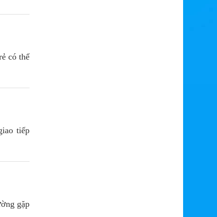
rẻ có thể
iao tiếp
hường gặp