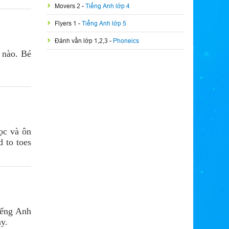
Movers 2
-
Tiếng Anh lớp 4
Flyers 1
-
Tiếng Anh lớp 5
Đánh vần lớp 1,2,3
-
Phoneics
 nào. Bé
học và ôn
 to toes
iếng Anh
ày.