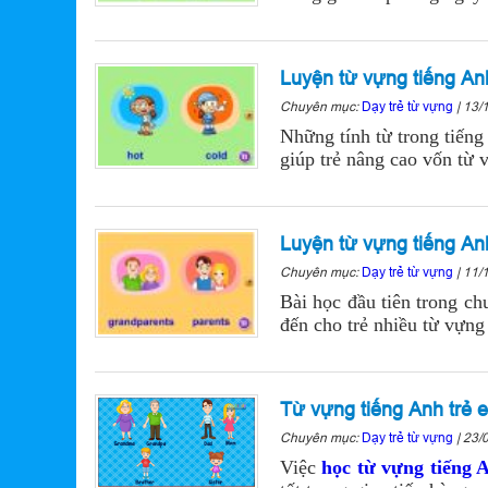
Luyện từ vựng tiếng Anh
Chuyên mục:
Dạy trẻ từ vựng
|
13/
Những tính từ trong tiếng
giúp trẻ nâng cao vốn từ 
Luyện từ vựng tiếng Anh
Chuyên mục:
Dạy trẻ từ vựng
|
11/
Bài học đầu tiên trong ch
đến cho trẻ nhiều từ vựng
Từ vựng tiếng Anh trẻ 
Chuyên mục:
Dạy trẻ từ vựng
|
23/
Việc
học từ vựng tiếng 