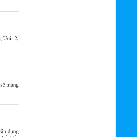
g Unit 2,
e sẽ mang
vận dụng