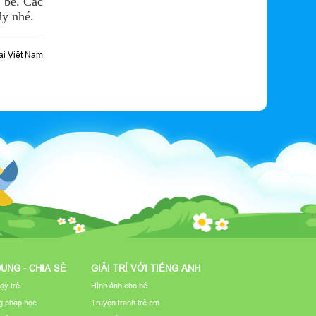
c bé. Các
dy nhé.
ại Việt Nam
DUNG - CHIA SẺ
GIẢI TRÍ VỚI TIẾNG ANH
ạy trẻ
Hình ảnh cho bé
 pháp học
Truyện tranh trẻ em