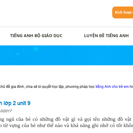
Kích hoạt
TIẾNG ANH BỘ GIÁO DỤC
LUYỆN ĐỀ TIẾNG ANH
chủ đề gia đình, chia sẻ bí quyết học tập, phương pháp học
tiếng Anh cho trẻ em
hi
 lớp 2 unit 9
10/2017
ng ngủ của bé có những đồ vật gì và gọi tên những đồ vật
n từ vựng của bé như thế nào và khả năng ghi nhớ có tốt khô