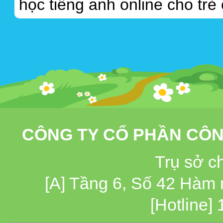
học tiếng anh online cho trẻ
CÔNG TY CỔ PHẦN CÔN
Trụ sở c
[A] Tầng 6, Số 42 Hàm
[Hotline]