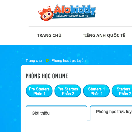
TRANG CHỦ
TIẾNG ANH QUỐC TẾ
Trang chủ
Phòng học trực tuyến
PHÒNG HỌC ONLINE
Pre Starters
Pre Starters
Starters 1
Starters 
Phần 1
Phần 2
Phần 1
Phần 2
Phòng học trực tu
Giới thiệu