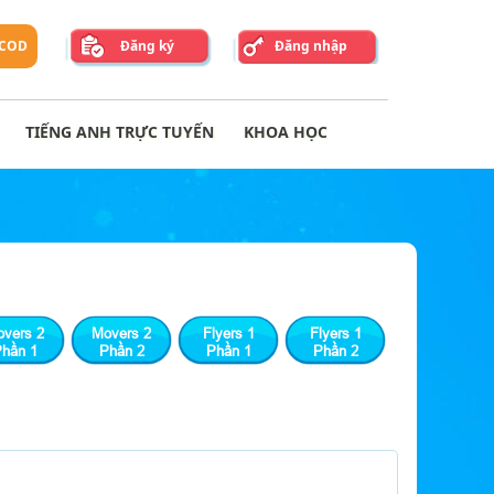
 COD
Đăng ký
Đăng nhập
TIẾNG ANH TRỰC TUYẾN
KHOA HỌC
vers 2
Movers 2
Flyers 1
Flyers 1
hần 1
Phần 2
Phần 1
Phần 2