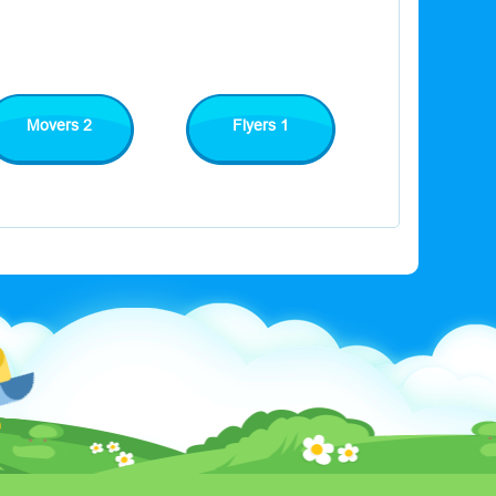
Movers 2
Flyers 1