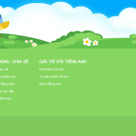
DUNG - CHIA SẺ
GIẢI TRÍ VỚI TIẾNG ANH
ạy trẻ
Hình ảnh cho bé
 pháp học
Truyện tranh trẻ em
u tiếng Anh
Sách tiếng Anh
ụ học tập
mềm hay