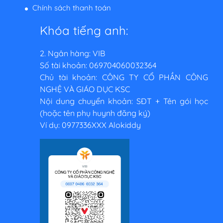
Chính sách thanh toán
Khóa tiếng anh:
2. Ngân hàng: VIB
Số tài khoản: 069704060032364
Chủ tài khoản: CÔNG TY CỔ PHẦN CÔNG
NGHỆ VÀ GIÁO DỤC KSC
Nội dung chuyển khoản: SĐT + Tên gói học
(hoặc tên phụ huynh đăng ký)
Ví dụ: 0977336XXX Alokiddy