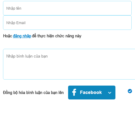
And I, I'd be a hand
You can push me hard, but 
Hoặc
đăng nhập
để thực hiện chức năng này
Time and time again we're goin
And I try and try again to bring s
You know every day's a battle an
But, don't you cry, 
Don't ever change the 
Đồng bộ hóa bình luận của bạn lên
You light the sky just l
I don't care what 
You're beautiful 