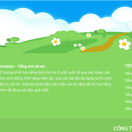
Love, open your heart an
You're so amazing, don'
I don't care what 
You're beautiful 
Oh
The light breaks through 
They all stop and s
TIẾ
Alokiddy – Tiếng Anh trẻ em
Chương trình học tiếng Anh cho bé chuẩn quốc tế qua các video, bài
Tiến
I'd go anywhe
học sinh động.Tính năng hiện đại, qua các bài tập đa dạng và trò chơi
Tiến
Oh, why can't you just
thú vị, bổ ích. Giúp trẻ phát triển toàn diện các kĩ năng để bé học tiếng
Tiến
Anh dễ dàng và hiệu quả nhất.
I'm crazy about
Tiến
I can't live withou
Tiến
You don't see i
Tiến
But you're beautifu
CÔNG T