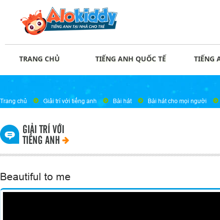
TRANG CHỦ
TIẾNG ANH QUỐC TẾ
TIẾNG 
Trang chủ
Giải trí với tiếng anh
Bài hát
Bài hát cho mọi người
GIẢI TRÍ VỚI
TIẾNG ANH
Beautiful to me