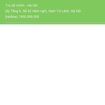
Trụ sở chính - Hà Nội
Love, don't ever change t
[A] Tầng 6, Số 42 Hàm nghi, Nam Từ Liêm, Hà Nội
You light the sky just l
[Hotline]
1900.099.950
I don't care what 
You're beautif
Oh
Love, don't ever change t
You light the sky just l
I don't care what 
You're beautiful 
Come on
Love, open your heart an
You're so amazing, don'
I don't care what 
You're beautiful 