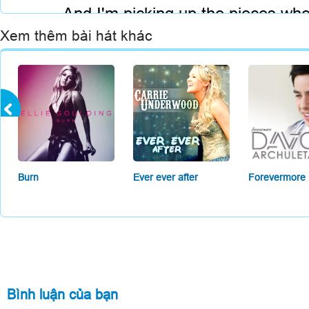
And I'm picking up the pieces when
She's been fighting off her demons 
Xem thêm bài hát khác
She's been hiding in the shadows ye
And I don't know
Love, don't ever change t
You light the sky just l
I don't care what 
Burn
Ever ever after
Forevermore
You're beautiful 
Oh
She, she never gets 
And it feels like rain on a
Bình luận của bạn