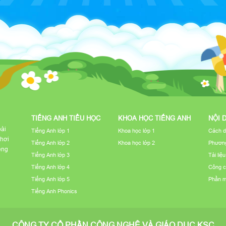
TIẾNG ANH TIỂU HỌC
KHOA HỌC TIẾNG ANH
NỘI 
bài
Tiếng Anh lớp 1
Khoa học lớp 1
Cách d
chơi
Tiếng Anh lớp 2
Khoa học lớp 2
Phương
iếng
Tiếng Anh lớp 3
Tài liệ
Tiếng Anh lớp 4
Công c
Tiếng Anh lớp 5
Phần 
Tiếng Anh Phonics
CÔNG TY CỔ PHẦN CÔNG NGHỆ VÀ GIÁO DỤC KSC