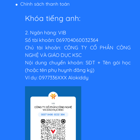
Chính sách thanh toán
Khóa tiếng anh:
2. Ngân hàng: VIB
Số tài khoản: 069704060032364
Chủ tài khoản: CÔNG TY CỔ PHẦN CÔNG
NGHỆ VÀ GIÁO DỤC KSC
Nội dung chuyển khoản: SĐT + Tên gói học
(hoặc tên phụ huynh đăng ký)
Ví dụ: 0977336XXX Alokiddy