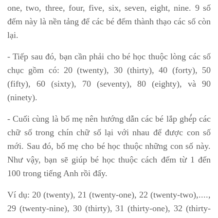
one, two, three, four, five, six, seven, eight, nine. 9 số
đếm này là nền tảng để các bé đếm thành thạo các số còn
lại.
- Tiếp sau đó, bạn cần phải cho bé học thuộc lòng các số
chục gồm có: 20 (twenty), 30 (thirty), 40 (forty), 50
(fifty), 60 (sixty), 70 (seventy), 80 (eighty), và 90
(ninety).
- Cuối cùng là bố mẹ nên hướng dẫn các bé lắp ghé́p các
chữ số trong chín chữ số lại với nhau để được con số
mới. Sau đó, bố mẹ cho bé học thuộc những con số này.
Như vậy, bạn sẽ giúp bé học thuộc cách đếm từ 1 đến
100 trong tiếng Anh rồi đấy.
Ví dụ: 20 (twenty), 21 (twenty-one), 22 (twenty-two),....,
29 (twenty-nine), 30 (thirty), 31 (thirty-one), 32 (thirty-