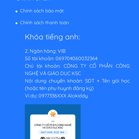
Chính sách bảo mật
Chính sách thanh toán
Khóa tiếng anh:
2. Ngân hàng: VIB
Số tài khoản: 069704060032364
Chủ tài khoản: CÔNG TY CỔ PHẦN CÔNG
NGHỆ VÀ GIÁO DỤC KSC
Nội dung chuyển khoản: SĐT + Tên gói học
(hoặc tên phụ huynh đăng ký)
Ví dụ: 0977336XXX Alokiddy