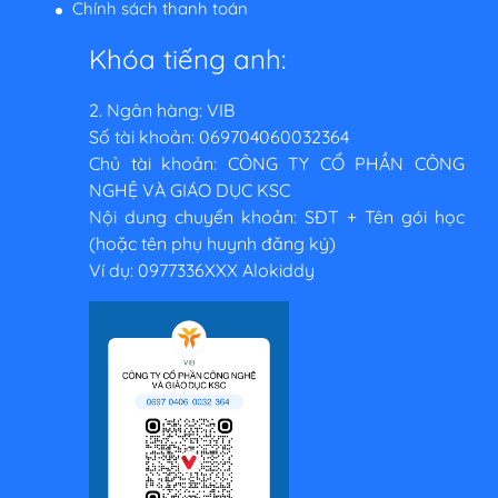
Chính sách thanh toán
Khóa tiếng anh:
2. Ngân hàng: VIB
Số tài khoản: 069704060032364
Chủ tài khoản: CÔNG TY CỔ PHẦN CÔNG
NGHỆ VÀ GIÁO DỤC KSC
Nội dung chuyển khoản: SĐT + Tên gói học
(hoặc tên phụ huynh đăng ký)
Ví dụ: 0977336XXX Alokiddy