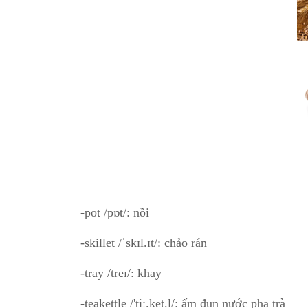
-pot /pɒt/: nồi
-skillet /ˈskɪl.ɪt/: chảo rán
-tray /treɪ/: khay
-teakettle /'tiː.ket.ļ/: ấm đun nước pha trà