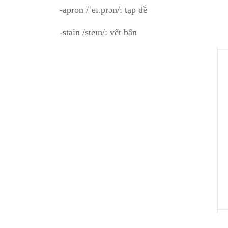
-apron /ˈeɪ.prən/: tạp dề
-stain /steɪn/: vết bẩn