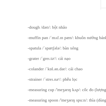
-dough /dəʊ/: bột nhão
-muffin pan /ˈmʌf.ɪn pæn/: khuôn nướng bán
-spatula /ˈspætʃələ/: bàn xẻng
-grater /ˈgreɪ.təʳ/: cái nạo
-colander /ˈkɒl.ən.dər/: cái chao
-strainer /ˈstreɪ.nəʳ/: phễu lọc
-measuring cup /'meʒərɪŋ kʌp/: cốc đo (lượn
-measuring spoon /'meʒərɪŋ spuːn/: thìa (dùn