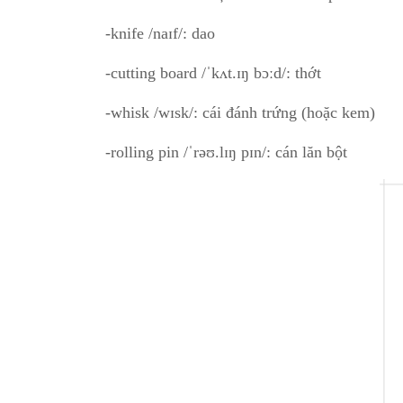
-knife /naɪf/: dao
-cutting board /ˈkʌt.ɪŋ bɔːd/: thớt
-whisk /wɪsk/: cái đánh trứng (hoặc kem)
-rolling pin /ˈrəʊ.lɪŋ pɪn/: cán lăn bột