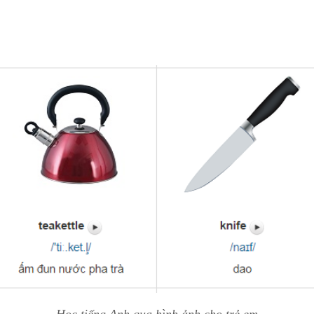
Học tiếng Anh qua hình ảnh cho trẻ em