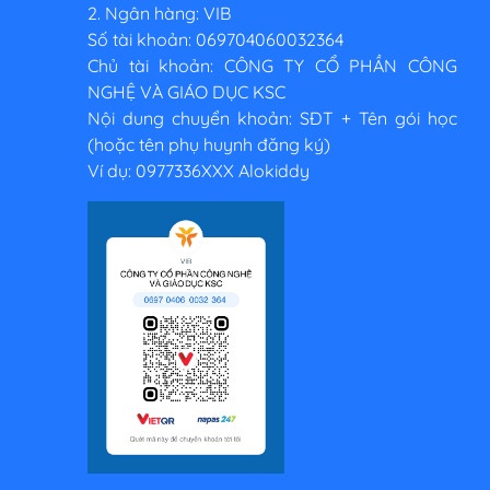
2. Ngân hàng: VIB
Số tài khoản: 069704060032364
Chủ tài khoản: CÔNG TY CỔ PHẦN CÔNG
NGHỆ VÀ GIÁO DỤC KSC
Nội dung chuyển khoản: SĐT + Tên gói học
(hoặc tên phụ huynh đăng ký)
Ví dụ: 0977336XXX Alokiddy