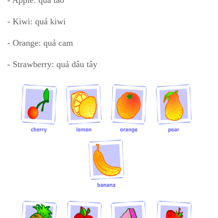
- Apple: quả táo
- Kiwi: quả kiwi
- Orange: quả cam
- Strawberry: quả dâu tây