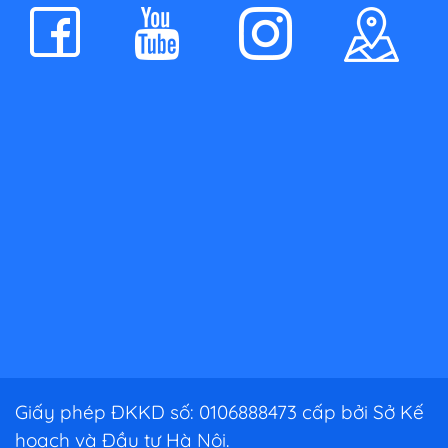
Giấy phép ĐKKD số: 0106888473 cấp bởi Sở Kế
hoạch và Đầu tư Hà Nội.