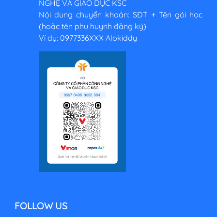
NGHỆ VÀ GIÁO DỤC KSC
Nội dung chuyển khoản: SĐT + Tên gói học
(hoặc tên phụ huynh đăng ký)
Ví dụ: 0977336XXX Alokiddy
FOLLOW US