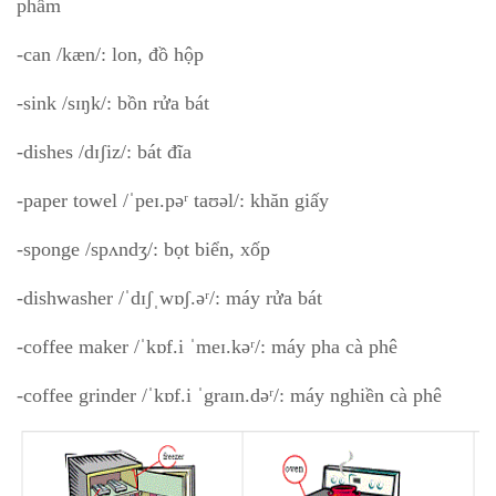
phẩm
-can /kæn/: lon, đồ hộp
-sink /sɪŋk/: bồn rửa bát
-dishes /dɪʃiz/: bát đĩa
-paper towel /ˈpeɪ.pəʳ taʊəl/: khăn giấy
-sponge /spʌndʒ/: bọt biển, xốp
-dishwasher /ˈdɪʃˌwɒʃ.əʳ/: máy rửa bát
-coffee maker /ˈkɒf.i ˈmeɪ.kəʳ/: máy pha cà phê
-coffee grinder /ˈkɒf.i ˈgraɪn.dəʳ/: máy nghiền cà phê