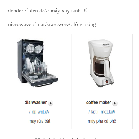
-blender /ˈblen.dəʳ/: máy xay sinh tố
-microwave /ˈmaɪ.krəʊ.weɪv/: lò vi sóng