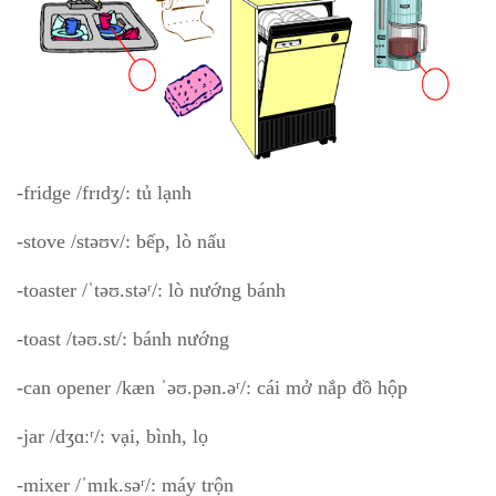
-fridge /frɪdʒ/: tủ lạnh
-stove /stəʊv/: bếp, lò nấu
-toaster /ˈtəʊ.stəʳ/: lò nướng bánh
-toast /təʊ.st/: bánh nướng
-can opener /kæn ˈəʊ.pən.əʳ/: cái mở nắp đồ hộp
-jar /dʒɑːʳ/: vại, bình, lọ
-mixer /ˈmɪk.səʳ/: máy trộn