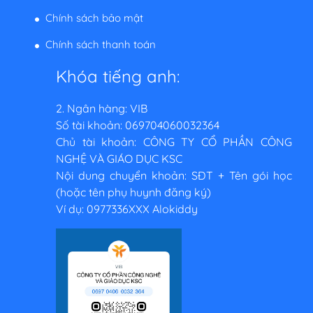
Chính sách bảo mật
Chính sách thanh toán
Khóa tiếng anh:
2. Ngân hàng: VIB
Số tài khoản: 069704060032364
Chủ tài khoản: CÔNG TY CỔ PHẦN CÔNG
NGHỆ VÀ GIÁO DỤC KSC
Nội dung chuyển khoản: SĐT + Tên gói học
(hoặc tên phụ huynh đăng ký)
Ví dụ: 0977336XXX Alokiddy