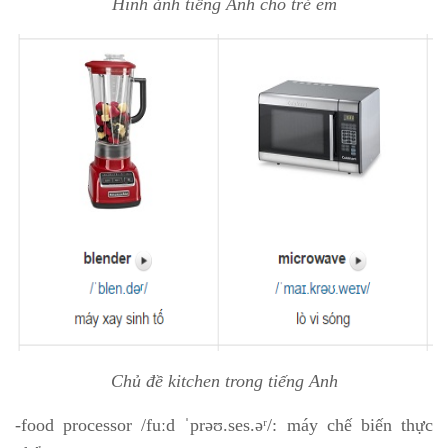
Hình ảnh tiếng Anh cho trẻ em
Chủ đề kitchen trong tiếng Anh
-food processor /fuːd ˈprəʊ.ses.əʳ/: máy chế biến thực