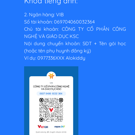
Khóa tiếng anh:
2. Ngân hàng: VIB
Số tài khoản: 069704060032364
Chủ tài khoản: CÔNG TY CỔ PHẦN CÔNG
NGHỆ VÀ GIÁO DỤC KSC
Nội dung chuyển khoản: SĐT + Tên gói học
(hoặc tên phụ huynh đăng ký)
Ví dụ: 0977336XXX Alokiddy