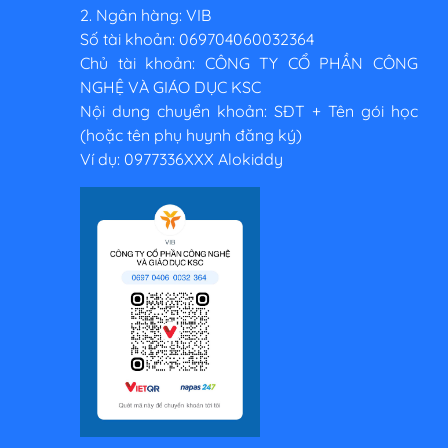
2. Ngân hàng: VIB
Số tài khoản: 069704060032364
Chủ tài khoản: CÔNG TY CỔ PHẦN CÔNG
NGHỆ VÀ GIÁO DỤC KSC
Nội dung chuyển khoản: SĐT + Tên gói học
(hoặc tên phụ huynh đăng ký)
Ví dụ: 0977336XXX Alokiddy