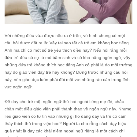
Với những điều vừa được nêu ra ở trên, vô hình chung có một
câu hỏi được đặt ra là: Vậy tại sao tất cả trẻ em không học tiếng
Anh mà chỉ có một số trẻ yêu thích điều này? Nếu nói rằng mỗi
đứa trẻ đều có sự tò mò bẩm sinh và có khả năng ngôn ngữ, vậy
những đứa trẻ không thích học tiếng Anh có phải là do môi trường
hay do giáo viên dạy trẻ hay không? Đứng trước những câu hỏi
này, nền giáo dục luôn phải đối mặt với những rào cản trong lĩnh
vực ngôn ngữ.
Để dạy cho trẻ một ngôn ngữ thứ hai ngoài tiếng mẹ đẻ, chắc
chắn một điều giáo viên phải thành thạo về ngôn ngữ này. Nhưng
liệu giáo viên có tự tin vào những gì họ đang dạy và trẻ có cảm
thấy thích thú trong việc học? Người ta cho rằng cách dạy hiệu
quả nhất là dạy các khái niệm ngoại ngữ riêng lẻ một cách chi