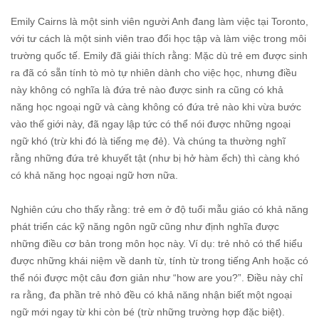
Emily Cairns là một sinh viên người Anh đang làm việc tại Toronto,
với tư cách là một sinh viên trao đổi học tập và làm việc trong môi
trường quốc tế. Emily đã giải thích rằng: Mặc dù trẻ em được sinh
ra đã có sẵn tính tò mò tự nhiên dành cho việc học, nhưng điều
này không có nghĩa là đứa trẻ nào được sinh ra cũng có khả
năng học ngoại ngữ và càng không có đứa trẻ nào khi vừa bước
vào thế giới này, đã ngay lập tức có thể nói được những ngoại
ngữ khó (trừ khi đó là tiếng mẹ đẻ). Và chúng ta thường nghĩ
rằng những đứa trẻ khuyết tật (như bị hở hàm ếch) thì càng khó
có khả năng học ngoại ngữ hơn nữa.
Nghiên cứu cho thấy rằng: trẻ em ở độ tuổi mẫu giáo có khả năng
phát triển các kỹ năng ngôn ngữ cũng như định nghĩa được
những điều cơ bản trong môn học này. Ví dụ: trẻ nhỏ có thể hiểu
được những khái niệm về danh từ, tính từ trong tiếng Anh hoặc có
thể nói được một câu đơn giản như “how are you?”. Điều này chỉ
ra rằng, đa phần trẻ nhỏ đều có khả năng nhận biết một ngoại
ngữ mới ngay từ khi còn bé (trừ những trường hợp đặc biệt).