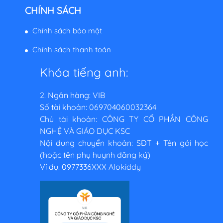
CHÍNH SÁCH
Chính sách bảo mật
Chính sách thanh toán
Khóa tiếng anh:
2. Ngân hàng: VIB
Số tài khoản: 069704060032364
Chủ tài khoản: CÔNG TY CỔ PHẦN CÔNG
NGHỆ VÀ GIÁO DỤC KSC
Nội dung chuyển khoản: SĐT + Tên gói học
(hoặc tên phụ huynh đăng ký)
Ví dụ: 0977336XXX Alokiddy