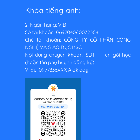
Khóa tiếng anh:
2. Ngân hàng: VIB
Số tài khoản: 069704060032364
Chủ tài khoản: CÔNG TY CỔ PHẦN CÔNG
NGHỆ VÀ GIÁO DỤC KSC
Nội dung chuyển khoản: SĐT + Tên gói học
(hoặc tên phụ huynh đăng ký)
Ví dụ: 0977336XXX Alokiddy