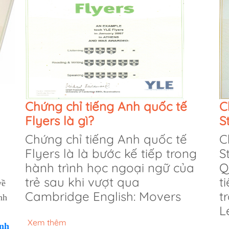
Chứng chỉ tiếng Anh quốc tế
C
Flyers là gì?
S
Chứng chỉ tiếng Anh quốc tế
C
Flyers là là bước kế tiếp trong
S
hành trình học ngoại ngữ của
Q
trẻ sau khi vượt qua
t
về
Cambridge English: Movers
t
nh
L
Xem thêm
Anh