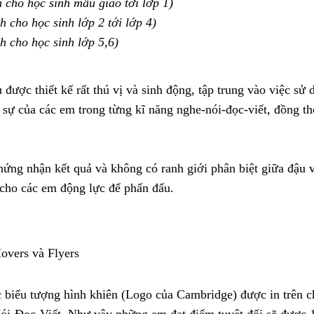
nh cho học sinh mẫu giáo tới lớp 1)
h cho học sinh lớp 2 tới lớp 4)
nh cho học sinh lớp 5,6)
u được thiết kế rất thú vị và sinh động, tập trung vào việc s
 sự của các em trong từng kĩ năng nghe-nói-đọc-viết, đồng th
hứng nhận kết quả và không có ranh giới phân biệt giữa đậu v
o cho các em động lực để phấn đấu.
Movers và Flyers
 biểu tượng hình khiên (Logo của Cambridge) được in trên c
ói-Đọc-Viết. Như vậy những em đạt điểm tuyệt đối sẽ được 