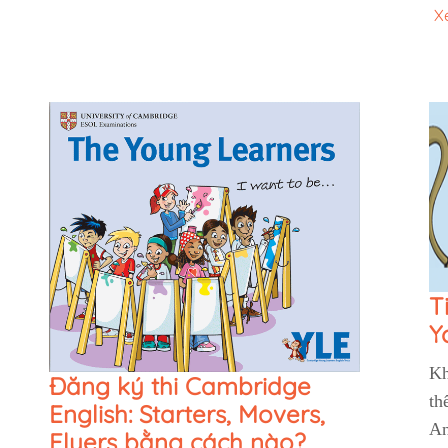
X
T
Y
Kh
Đăng ký thi Cambridge
th
English: Starters, Movers,
An
Flyers bằng cách nào?