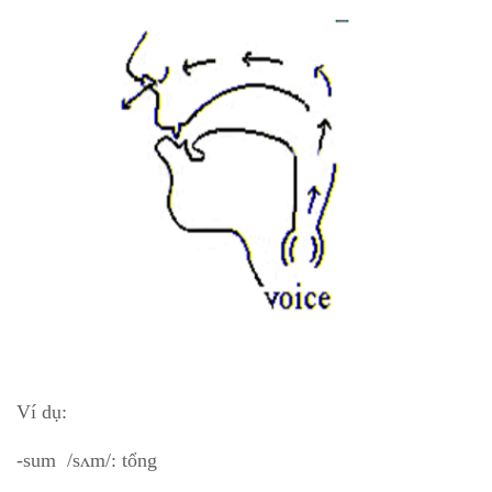
Ví dụ:
-sum /sʌm/: tổng