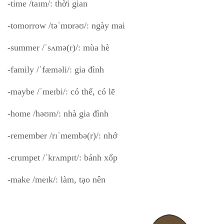
-time /taɪm/: thời gian
-tomorrow /təˈmɒrəʊ/: ngày mai
-summer /ˈsʌmə(r)/: mùa hè
-family /ˈfæməli/: gia đình
-maybe /ˈmeɪbi/: có thể, có lẽ
-home /həʊm/: nhà gia đình
-remember /rɪˈmembə(r)/: nhớ
-crumpet /ˈkrʌmpɪt/: bánh xốp
-make /meɪk/: làm, tạo nên