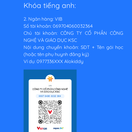
Khóa tiếng anh:
2. Ngân hàng: VIB
Số tài khoản: 069704060032364
Chủ tài khoản: CÔNG TY CỔ PHẦN CÔNG
NGHỆ VÀ GIÁO DỤC KSC
Nội dung chuyển khoản: SĐT + Tên gói học
(hoặc tên phụ huynh đăng ký)
Ví dụ: 0977336XXX Alokiddy