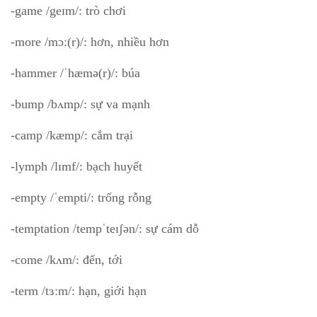
-game /geɪm/: trò chơi
-more /mɔː(r)/: hơn, nhiều hơn
-hammer /ˈhæmə(r)/: búa
-bump /bʌmp/: sự va mạnh
-camp /kæmp/: cắm trại
-lymph /lɪmf/: bạch huyết
-empty /ˈempti/: trống rỗng
-temptation /tempˈteɪʃən/: sự cám dỗ
-come /kʌm/: đến, tới
-term /tɜːm/: hạn, giới hạn