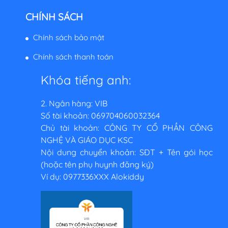
CHÍNH SÁCH
Chính sách bảo mật
Chính sách thanh toán
Khóa tiếng anh:
2. Ngân hàng: VIB
Số tài khoản: 069704060032364
Chủ tài khoản: CÔNG TY CỔ PHẦN CÔNG
NGHỆ VÀ GIÁO DỤC KSC
Nội dung chuyển khoản: SĐT + Tên gói học
(hoặc tên phụ huynh đăng ký)
Ví dụ: 0977336XXX Alokiddy