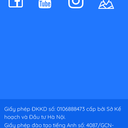
Giấy phép ĐKKD số: 0106888473 cấp bởi Sở Kế
hoạch và Đầu tư Hà Nội.
Giấy phép đào tạo tiếng Anh số: 4087/GCN-