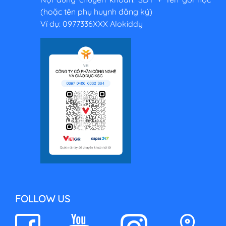
(hoặc tên phụ huynh đăng ký)
Ví dụ: 0977336XXX Alokiddy
FOLLOW US