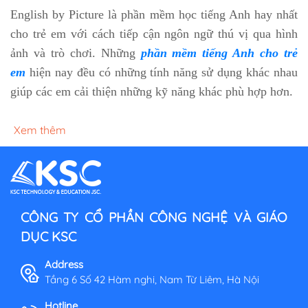
English by Picture là phần mềm học tiếng Anh hay nhất
cho trẻ em với cách tiếp cận ngôn ngữ thú vị qua hình
ảnh và trò chơi. Những
phần mềm tiếng Anh cho trẻ
em
hiện nay đều có những tính năng sử dụng khác nhau
giúp các em cải thiện những kỹ năng khác phù hợp hơn.
Xem thêm
CÔNG TY CỔ PHẦN CÔNG NGHỆ VÀ GIÁO
DỤC KSC
Address
Tầng 6 Số 42 Hàm nghi, Nam Từ Liêm, Hà Nội
Hotline