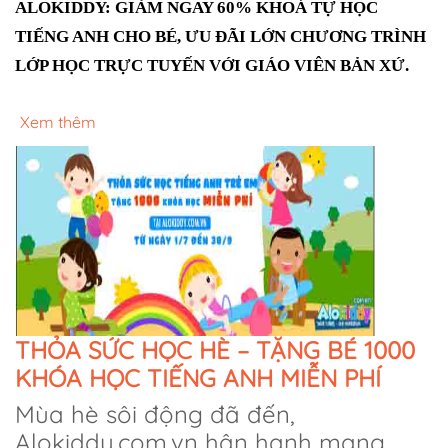
ALOKIDDY: GIẢM NGAY 60% KHOÁ TỰ HỌC 
TIẾNG ANH CHO BÉ, ƯU ĐÃI LỚN CHƯƠNG TRÌNH 
LỚP HỌC TRỰC TUYẾN VỚI GIÁO VIÊN BẢN XỨ.
Xem thêm
THỎA SỨC HỌC HÈ – TẶNG BÉ 1000
KHÓA HỌC TIẾNG ANH MIỄN PHÍ
Mùa hè sôi động đã đến,
Alokiddy.com.vn hân hạnh mang