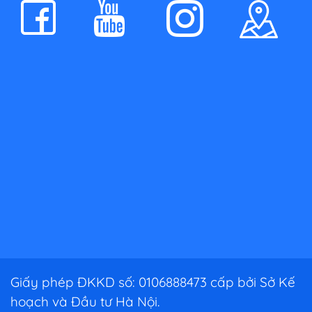
Giấy phép ĐKKD số: 0106888473 cấp bởi Sở Kế
hoạch và Đầu tư Hà Nội.