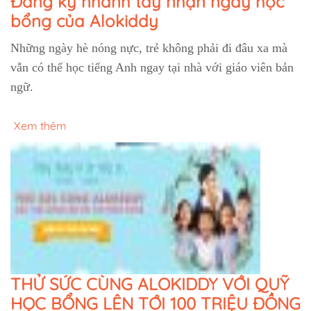
Đăng ký nhanh tay nhận ngay học
bổng của Alokiddy
Những ngày hè nóng nực, trẻ không phải đi đâu xa mà
vẫn có thể học tiếng Anh ngay tại nhà với giáo viên bản
ngữ.
Xem thêm
THỬ SỨC CÙNG ALOKIDDY VỚI QUỸ
HỌC BỔNG LÊN TỚI 100 TRIỆU ĐỒNG