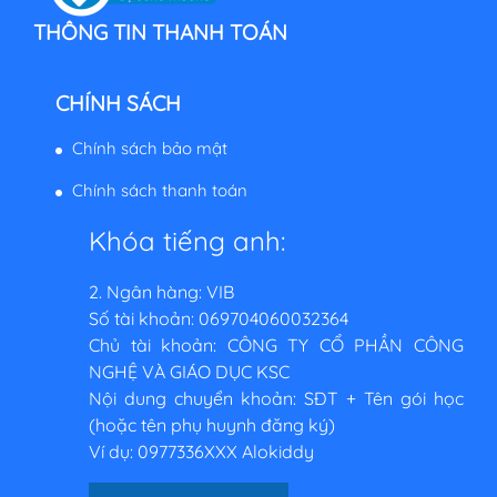
THÔNG TIN THANH TOÁN
CHÍNH SÁCH
Chính sách bảo mật
Chính sách thanh toán
Khóa tiếng anh:
2. Ngân hàng: VIB
Số tài khoản: 069704060032364
Chủ tài khoản: CÔNG TY CỔ PHẦN CÔNG
NGHỆ VÀ GIÁO DỤC KSC
Nội dung chuyển khoản: SĐT + Tên gói học
(hoặc tên phụ huynh đăng ký)
Ví dụ: 0977336XXX Alokiddy