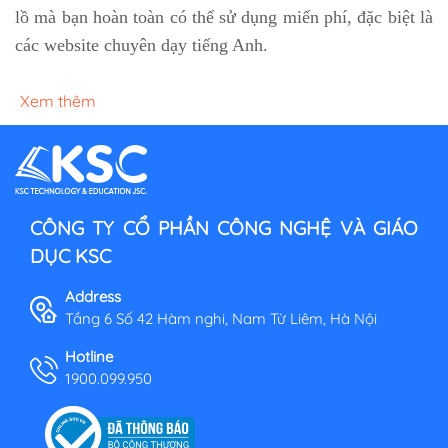
lồ mà bạn hoàn toàn có thể sử dụng miến phí, đặc biệt là
các website chuyên dạy tiếng Anh.
Xem thêm
CÔNG TY CỔ PHẦN CÔNG NGHỆ VÀ GIÁO
DỤC KSC
Address
Tầng 6 Số 42 Hàm nghi, Nam Từ Liêm, Hà Nội
Hotline
1900.099.950