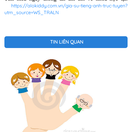
https://alokiddy.com.vn/gia-su-tieng-anh-truc-tuyen?
utm_source=WS_TRALN
TIN LIÊN QUAN