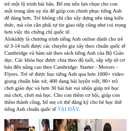
trẻ một lộ trình bài bản. Bố mẹ nên lựa chọn cho con 
một trung tâm uy tín để giúp con chinh phục tiếng Anh 
dễ dàng hơn. Trẻ không chỉ cần xây dựng nền tảng kiến 
thức, mà còn cần phải tự tin giao tiếp cũng như coi trọng 
hơn việc thi chứng chỉ quốc tế. 
Alokiddy là chương trình tiếng Anh online dành cho trẻ 
từ 3-14 tuổi được các chuyên gia xây theo chuẩn quốc tế 
Cambridge và bám sát theo sách tiếng Anh của Bộ Giáo 
dục. Các khóa học được chia theo độ tuổi, sắp xếp từ cơ 
bản đến nâng cao theo Cambridge: Starter - Movers - 
Flyers. Trẻ sẽ được học tiếng Anh qua hơn 1000+ video 
giọng chuẩn bản xứ, 400 dạng bài luyện viết, 80+ trò 
chơi giáo dục và hơn 30 bài hát vui nhộn giúp trẻ học 
mà chơi, chơi mà học. Cho con thêm cơ hội, giúp con 
thêm thành công, bố mẹ có thể đăng ký cho bé học thử 
tiếng Anh chuẩn quốc tế 
TẠI ĐÂY
.