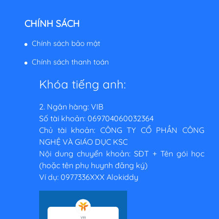
CHÍNH SÁCH
Chính sách bảo mật
Chính sách thanh toán
Khóa tiếng anh:
2. Ngân hàng: VIB
Số tài khoản: 069704060032364
Chủ tài khoản: CÔNG TY CỔ PHẦN CÔNG
NGHỆ VÀ GIÁO DỤC KSC
Nội dung chuyển khoản: SĐT + Tên gói học
(hoặc tên phụ huynh đăng ký)
Ví dụ: 0977336XXX Alokiddy