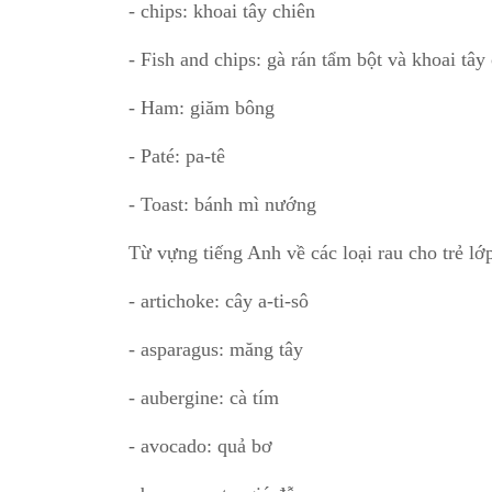
- chips: khoai tây chiên
- Fish and chips: gà rán tẩm bột và khoai tâ
- Ham: giăm bông
- Paté: pa-tê
- Toast: bánh mì nướng
Từ vựng tiếng Anh về các loại rau cho trẻ lớ
- artichoke: cây a-ti-sô
- asparagus: măng tây
- aubergine: cà tím
- avocado: quả bơ