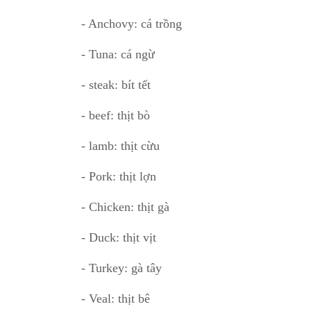
- Anchovy: cá trồng
- Tuna: cá ngừ
- steak: bít tết
- beef: thịt bò
- lamb: thịt cừu
- Pork: thịt lợn
- Chicken: thịt gà
- Duck: thịt vịt
- Turkey: gà tây
- Veal: thịt bê