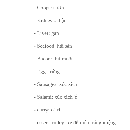
- Chops: sườn
- Kidneys: thận
- Liver: gan
- Seafood: hải sản
- Bacon: thịt muối
- Egg: trứng
- Sausages: xúc xích
- Salami: xúc xích Ý
- curry: cà ri
- essert trolley: xe để món tráng miệng