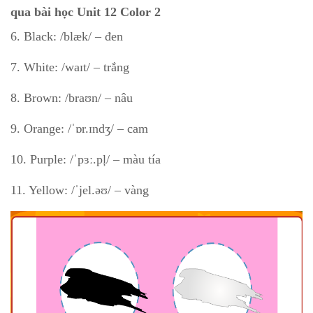
qua bài học Unit 12 Color 2
6. Black: /blæk/ – đen
7. White: /waɪt/ – trắng
8. Brown: /braʊn/ – nâu
9. Orange: /ˈɒr.ɪndʒ/ – cam
10. Purple: /ˈpɜː.pļ/ – màu tía
11. Yellow: /ˈjel.əʊ/ – vàng