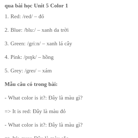
qua bài học Unit 5 Color 1
1. Red: /red/ – đỏ
2. Blue: /bluː/ – xanh da trời
3. Green: /griːn/ – xanh lá cây
4. Pink: /pɪŋk/ – hồng
5. Grey: /greɪ/ – xám
Mẫu câu có trong bài:
- What color is it?: Đây là màu gì?
=> It is red: Đây là màu đỏ
- What color is it?: Đây là màu gì?