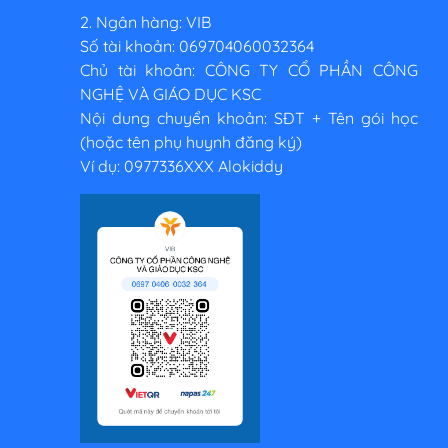
2. Ngân hàng: VIB
Số tài khoản: 069704060032364
Chủ tài khoản: CÔNG TY CỔ PHẦN CÔNG
NGHỆ VÀ GIÁO DỤC KSC
Nội dung chuyển khoản: SĐT + Tên gói học
(hoặc tên phụ huynh đăng ký)
Ví dụ: 0977336XXX Alokiddy