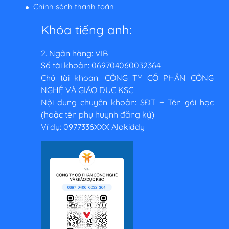
Chính sách thanh toán
Khóa tiếng anh:
2. Ngân hàng: VIB
Số tài khoản: 069704060032364
Chủ tài khoản: CÔNG TY CỔ PHẦN CÔNG
NGHỆ VÀ GIÁO DỤC KSC
Nội dung chuyển khoản: SĐT + Tên gói học
(hoặc tên phụ huynh đăng ký)
Ví dụ: 0977336XXX Alokiddy