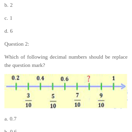
b. 2
c. 1
d. 6
Question 2:
Which of following decimal numbers should be replace
the question mark?
a. 0.7
b. 0.6