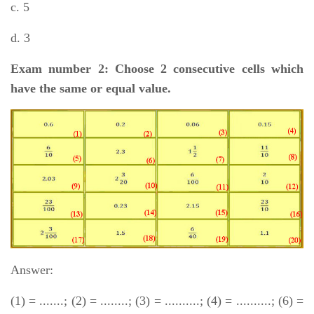
c. 5
d. 3
Exam number 2: Choose 2 consecutive cells which
have the same or equal value.
Answer:
(1) = .......; (2) = ........; (3) = ..........; (4) = ..........; (6) =