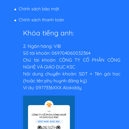
Chính sách bảo mật
Chính sách thanh toán
Khóa tiếng anh:
2. Ngân hàng: VIB
Số tài khoản: 069704060032364
Chủ tài khoản: CÔNG TY CỔ PHẦN CÔNG
NGHỆ VÀ GIÁO DỤC KSC
Nội dung chuyển khoản: SĐT + Tên gói học
(hoặc tên phụ huynh đăng ký)
Ví dụ: 0977336XXX Alokiddy