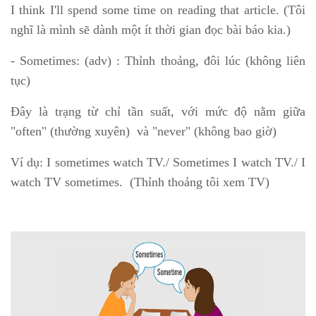
I think I'll spend some time on reading that article. (Tôi
nghĩ là mình sẽ dành một ít thời gian đọc bài báo kia.)
- Sometimes: (adv) : Thỉnh thoảng, đôi lúc (không liên
tục)
Đây là trạng từ chỉ tần suất, với mức độ nằm giữa
"often" (thường xuyên) và "never" (không bao giờ)
Ví dụ: I sometimes watch TV./ Sometimes I watch TV./ I
watch TV sometimes. (Thỉnh thoảng tôi xem TV)