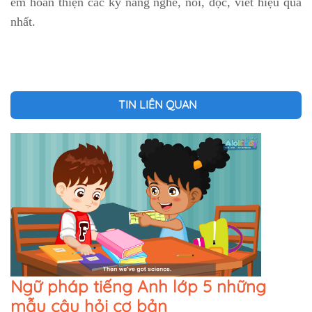
em hoàn thiện các kỹ năng nghe, nói, đọc, viết hiệu quả
nhất.
TIN LIÊN QUAN
Ngữ pháp tiếng Anh lớp 5 những
mẫu câu hỏi cơ bản