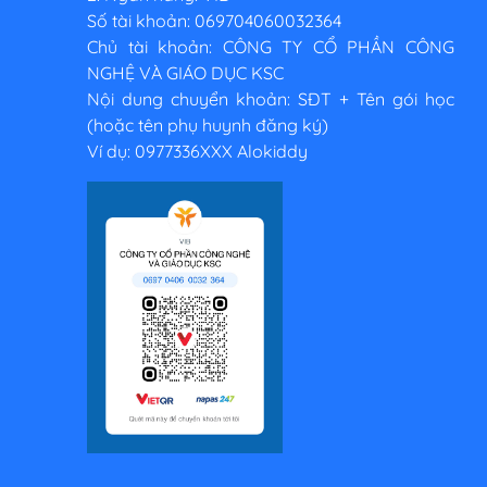
Số tài khoản: 069704060032364
Chủ tài khoản: CÔNG TY CỔ PHẦN CÔNG
NGHỆ VÀ GIÁO DỤC KSC
Nội dung chuyển khoản: SĐT + Tên gói học
(hoặc tên phụ huynh đăng ký)
Ví dụ: 0977336XXX Alokiddy