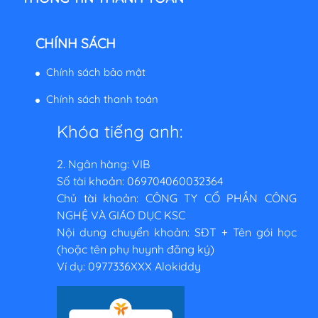
CHÍNH SÁCH
Chính sách bảo mật
Chính sách thanh toán
Khóa tiếng anh:
2. Ngân hàng: VIB
Số tài khoản: 069704060032364
Chủ tài khoản: CÔNG TY CỔ PHẦN CÔNG
NGHỆ VÀ GIÁO DỤC KSC
Nội dung chuyển khoản: SĐT + Tên gói học
(hoặc tên phụ huynh đăng ký)
Ví dụ: 0977336XXX Alokiddy