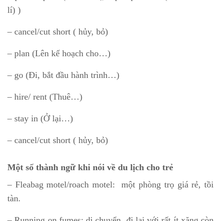
lí) )
– cancel/cut short ( hủy, bỏ)
– plan (Lên kế hoạch cho…)
– go (Đi, bắt đầu hành trình…)
– hire/ rent (Thuê…)
– stay in (Ở lại…)
– cancel/cut short ( hủy, bỏ)
Một số thành ngữ khi nói về du lịch cho trẻ
– Fleabag motel/roach motel: một phòng trọ giá rẻ, tồi
tàn.
– Running on fumes: di chuyển, đi lại với rất ít xăng còn