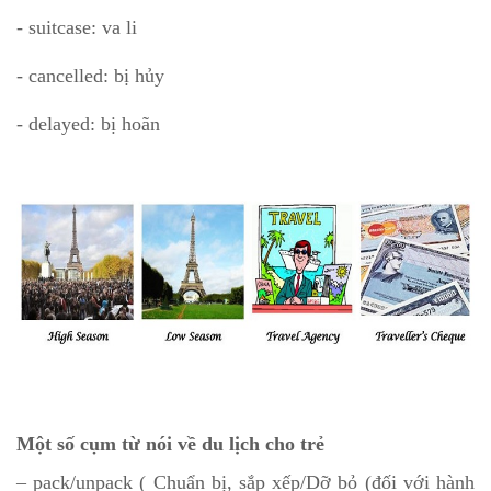
- suitcase: va li
- cancelled: bị hủy
- delayed: bị hoãn
Một số cụm từ nói về du lịch cho trẻ
– pack/unpack ( Chuẩn bị, sắp xếp/Dỡ bỏ (đối với hành