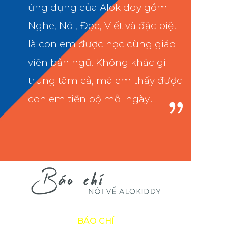
ứng dụng của Alokiddy gồm
Nghe, Nói, Đọc, Viết và đặc biệt
là con em được học cùng giáo
viên bản ngữ. Không khác gì
trung tâm cả, mà em thấy được
con em tiến bộ mỗi ngày...
BÁO CHÍ