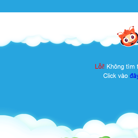
Lỗi!
Không tìm t
Click vào
đâ