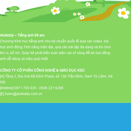
Alokiddy – Tiếng anh trẻ em
Chương trình học tiếng anh cho bé chuẩn quốc tế qua các video, bài
học sinh động.Tính năng hiện đại, qua các bài tập đa dạng và trò chơi
thú vị, bổ ích. Giúp trẻ phát triển toàn diện các kĩ năng để bé học tiếng
anh dễ dàng và hiệu quả nhất.
CÔNG TY CỔ PHẦN CÔNG NGHỆ & GIÁO DỤC KSC
[A] Tầng 2, tòa nhà Mỹ Đình Plaza, số 138 Trần Bình, Nam Từ Liêm, Hà
Nội
[Hotline] 0971 700 035 - 0936 221 6266
[E] hotro@alokiddy.com.vn