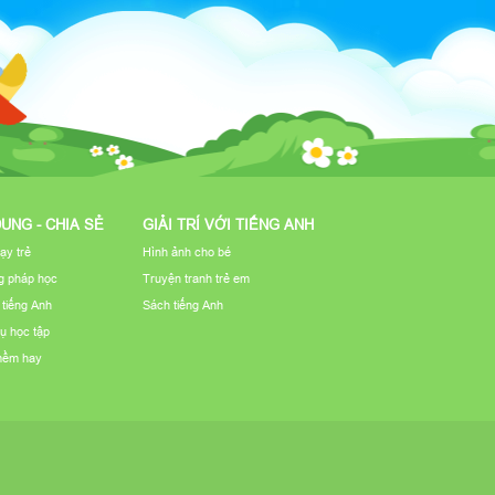
DUNG - CHIA SẺ
GIẢI TRÍ VỚI TIẾNG ANH
ạy trẻ
Hình ảnh cho bé
 pháp học
Truyện tranh trẻ em
u tiếng Anh
Sách tiếng Anh
ụ học tập
mềm hay