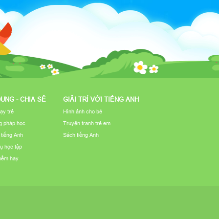
DUNG - CHIA SẺ
GIẢI TRÍ VỚI TIẾNG ANH
ạy trẻ
Hình ảnh cho bé
 pháp học
Truyện tranh trẻ em
u tiếng Anh
Sách tiếng Anh
ụ học tập
mềm hay